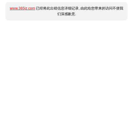
www.365jz.com
已经将此出错信息详细记录, 由此给您带来的访问不便我
们深感歉意.