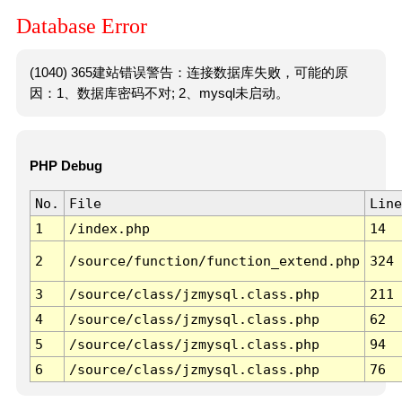
Database Error
(1040) 365建站错误警告：连接数据库失败，可能的原
因：1、数据库密码不对; 2、mysql未启动。
PHP Debug
No.
File
Line
1
/index.php
14
2
/source/function/function_extend.php
324
3
/source/class/jzmysql.class.php
211
4
/source/class/jzmysql.class.php
62
5
/source/class/jzmysql.class.php
94
6
/source/class/jzmysql.class.php
76