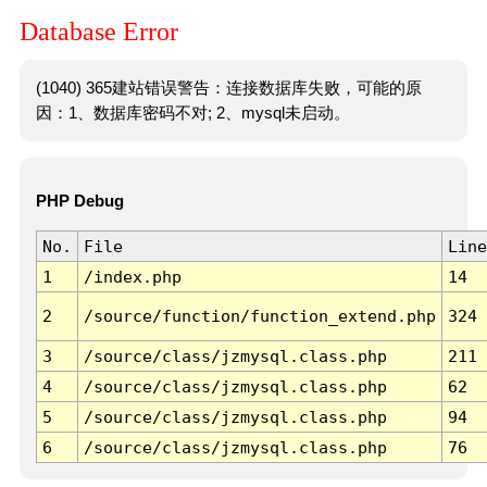
Database Error
(1040) 365建站错误警告：连接数据库失败，可能的原
因：1、数据库密码不对; 2、mysql未启动。
PHP Debug
No.
File
Line
1
/index.php
14
2
/source/function/function_extend.php
324
3
/source/class/jzmysql.class.php
211
4
/source/class/jzmysql.class.php
62
5
/source/class/jzmysql.class.php
94
6
/source/class/jzmysql.class.php
76