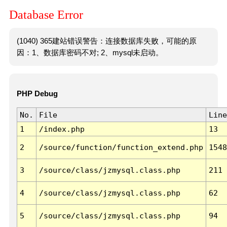
Database Error
(1040) 365建站错误警告：连接数据库失败，可能的原
因：1、数据库密码不对; 2、mysql未启动。
PHP Debug
No.
File
Line
1
/index.php
13
2
/source/function/function_extend.php
1548
3
/source/class/jzmysql.class.php
211
4
/source/class/jzmysql.class.php
62
5
/source/class/jzmysql.class.php
94