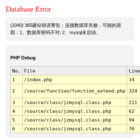
Database Error
(1040) 365建站错误警告：连接数据库失败，可能的原
因：1、数据库密码不对; 2、mysql未启动。
PHP Debug
No.
File
Line
1
/index.php
14
2
/source/function/function_extend.php
324
3
/source/class/jzmysql.class.php
211
4
/source/class/jzmysql.class.php
62
5
/source/class/jzmysql.class.php
94
6
/source/class/jzmysql.class.php
76