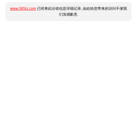
www.365jz.com
已经将此出错信息详细记录, 由此给您带来的访问不便我
们深感歉意.