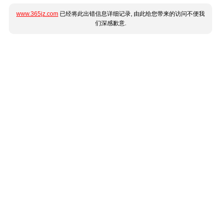
www.365jz.com
已经将此出错信息详细记录, 由此给您带来的访问不便我
们深感歉意.