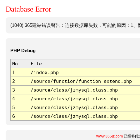
Database Error
(1040) 365建站错误警告：连接数据库失败，可能的原因：1、数
PHP Debug
No.
File
1
/index.php
2
/source/function/function_extend.php
3
/source/class/jzmysql.class.php
4
/source/class/jzmysql.class.php
5
/source/class/jzmysql.class.php
6
/source/class/jzmysql.class.php
www.365jz.com
已经将此