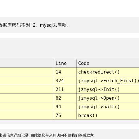
据库密码不对; 2、mysql未启动。
Line
Code
14
checkredirect()
324
jzmysql->Fetch_First(
211
jzmysql->Init()
62
jzmysql->Open()
94
jzmysql->halt()
76
break()
出错信息详细记录, 由此给您带来的访问不便我们深感歉意.