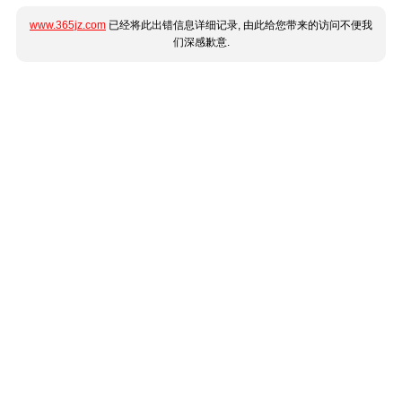
www.365jz.com
已经将此出错信息详细记录, 由此给您带来的访问不便我
们深感歉意.