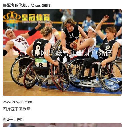
皇冠客服飞机：@seo3687
www.zawce.com
图片源于互联网
新2平台网址