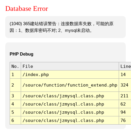
Database Error
(1040) 365建站错误警告：连接数据库失败，可能的原
因：1、数据库密码不对; 2、mysql未启动。
PHP Debug
No.
File
Line
1
/index.php
14
2
/source/function/function_extend.php
324
3
/source/class/jzmysql.class.php
211
4
/source/class/jzmysql.class.php
62
5
/source/class/jzmysql.class.php
94
6
/source/class/jzmysql.class.php
76