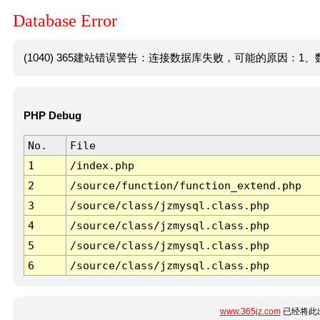
Database Error
(1040) 365建站错误警告：连接数据库失败，可能的原因：1、数
PHP Debug
No.
File
1
/index.php
2
/source/function/function_extend.php
3
/source/class/jzmysql.class.php
4
/source/class/jzmysql.class.php
5
/source/class/jzmysql.class.php
6
/source/class/jzmysql.class.php
www.365jz.com
已经将此