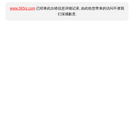
www.365jz.com
已经将此出错信息详细记录, 由此给您带来的访问不便我
们深感歉意.