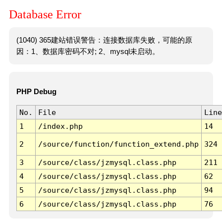
Database Error
(1040) 365建站错误警告：连接数据库失败，可能的原
因：1、数据库密码不对; 2、mysql未启动。
PHP Debug
No.
File
Line
1
/index.php
14
2
/source/function/function_extend.php
324
3
/source/class/jzmysql.class.php
211
4
/source/class/jzmysql.class.php
62
5
/source/class/jzmysql.class.php
94
6
/source/class/jzmysql.class.php
76