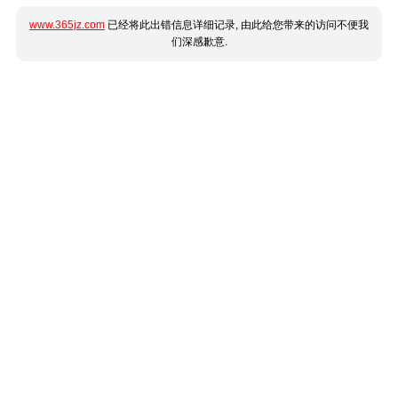
www.365jz.com
已经将此出错信息详细记录, 由此给您带来的访问不便我
们深感歉意.