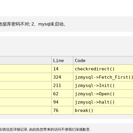
据库密码不对; 2、mysql未启动。
Line
Code
14
checkredirect()
324
jzmysql->Fetch_First(
211
jzmysql->Init()
62
jzmysql->Open()
94
jzmysql->halt()
76
break()
出错信息详细记录, 由此给您带来的访问不便我们深感歉意.