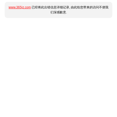
www.365jz.com
已经将此出错信息详细记录, 由此给您带来的访问不便我
们深感歉意.