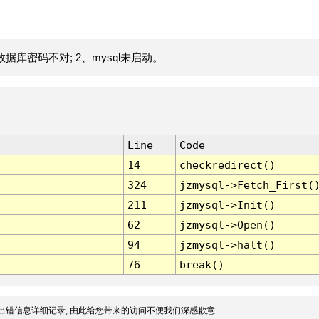
据库密码不对; 2、mysql未启动。
Line
Code
14
checkredirect()
324
jzmysql->Fetch_First(
211
jzmysql->Init()
62
jzmysql->Open()
94
jzmysql->halt()
76
break()
出错信息详细记录, 由此给您带来的访问不便我们深感歉意.