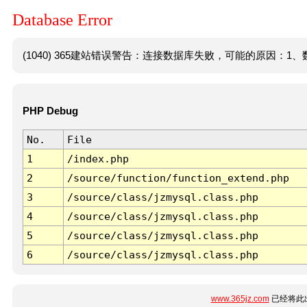
Database Error
(1040) 365建站错误警告：连接数据库失败，可能的原因：1、数
PHP Debug
No.
File
1
/index.php
2
/source/function/function_extend.php
3
/source/class/jzmysql.class.php
4
/source/class/jzmysql.class.php
5
/source/class/jzmysql.class.php
6
/source/class/jzmysql.class.php
www.365jz.com
已经将此