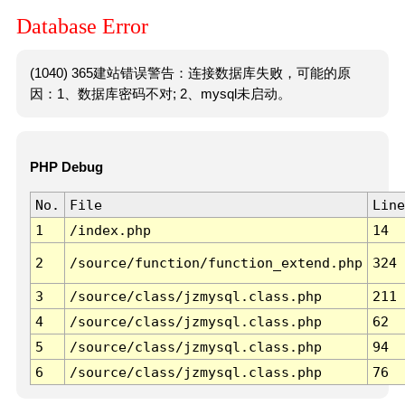
Database Error
(1040) 365建站错误警告：连接数据库失败，可能的原
因：1、数据库密码不对; 2、mysql未启动。
PHP Debug
No.
File
Line
1
/index.php
14
2
/source/function/function_extend.php
324
3
/source/class/jzmysql.class.php
211
4
/source/class/jzmysql.class.php
62
5
/source/class/jzmysql.class.php
94
6
/source/class/jzmysql.class.php
76