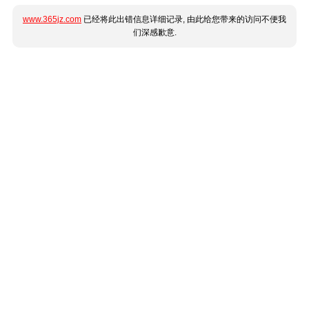
www.365jz.com
已经将此出错信息详细记录, 由此给您带来的访问不便我
们深感歉意.