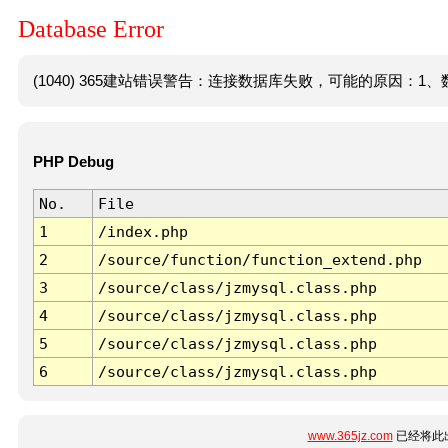
Database Error
(1040) 365建站错误警告：连接数据库失败，可能的原因：1、数
PHP Debug
No.
File
1
/index.php
2
/source/function/function_extend.php
3
/source/class/jzmysql.class.php
4
/source/class/jzmysql.class.php
5
/source/class/jzmysql.class.php
6
/source/class/jzmysql.class.php
www.365jz.com
已经将此