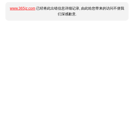
www.365jz.com
已经将此出错信息详细记录, 由此给您带来的访问不便我
们深感歉意.