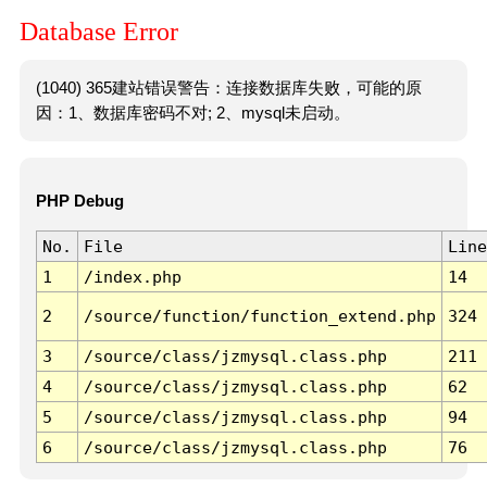
Database Error
(1040) 365建站错误警告：连接数据库失败，可能的原
因：1、数据库密码不对; 2、mysql未启动。
PHP Debug
No.
File
Line
1
/index.php
14
2
/source/function/function_extend.php
324
3
/source/class/jzmysql.class.php
211
4
/source/class/jzmysql.class.php
62
5
/source/class/jzmysql.class.php
94
6
/source/class/jzmysql.class.php
76