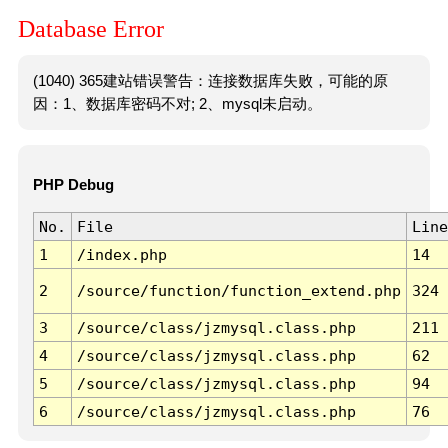
Database Error
(1040) 365建站错误警告：连接数据库失败，可能的原
因：1、数据库密码不对; 2、mysql未启动。
PHP Debug
No.
File
Line
1
/index.php
14
2
/source/function/function_extend.php
324
3
/source/class/jzmysql.class.php
211
4
/source/class/jzmysql.class.php
62
5
/source/class/jzmysql.class.php
94
6
/source/class/jzmysql.class.php
76