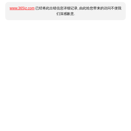
www.365jz.com
已经将此出错信息详细记录, 由此给您带来的访问不便我
们深感歉意.