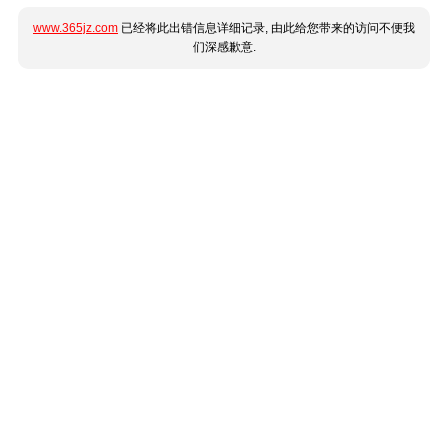
www.365jz.com
已经将此出错信息详细记录, 由此给您带来的访问不便我
们深感歉意.