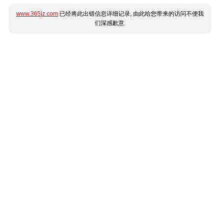
www.365jz.com
已经将此出错信息详细记录, 由此给您带来的访问不便我
们深感歉意.