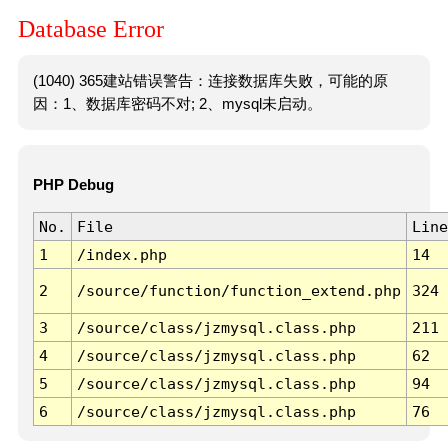
Database Error
(1040) 365建站错误警告：连接数据库失败，可能的原
因：1、数据库密码不对; 2、mysql未启动。
PHP Debug
No.
File
Line
1
/index.php
14
2
/source/function/function_extend.php
324
3
/source/class/jzmysql.class.php
211
4
/source/class/jzmysql.class.php
62
5
/source/class/jzmysql.class.php
94
6
/source/class/jzmysql.class.php
76