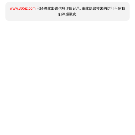
www.365jz.com
已经将此出错信息详细记录, 由此给您带来的访问不便我
们深感歉意.