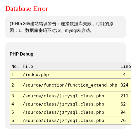
Database Error
(1040) 365建站错误警告：连接数据库失败，可能的原
因：1、数据库密码不对; 2、mysql未启动。
PHP Debug
No.
File
Line
1
/index.php
14
2
/source/function/function_extend.php
324
3
/source/class/jzmysql.class.php
211
4
/source/class/jzmysql.class.php
62
5
/source/class/jzmysql.class.php
94
6
/source/class/jzmysql.class.php
76