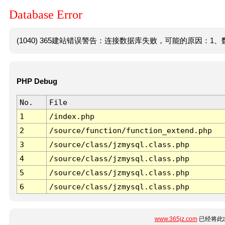
Database Error
(1040) 365建站错误警告：连接数据库失败，可能的原因：1、数
PHP Debug
No.
File
1
/index.php
2
/source/function/function_extend.php
3
/source/class/jzmysql.class.php
4
/source/class/jzmysql.class.php
5
/source/class/jzmysql.class.php
6
/source/class/jzmysql.class.php
www.365jz.com
已经将此