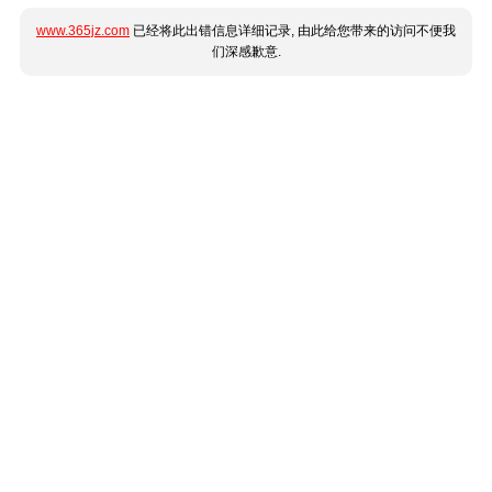
www.365jz.com
已经将此出错信息详细记录, 由此给您带来的访问不便我
们深感歉意.