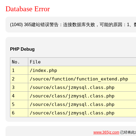
Database Error
(1040) 365建站错误警告：连接数据库失败，可能的原因：1、数
PHP Debug
No.
File
1
/index.php
2
/source/function/function_extend.php
3
/source/class/jzmysql.class.php
4
/source/class/jzmysql.class.php
5
/source/class/jzmysql.class.php
6
/source/class/jzmysql.class.php
www.365jz.com
已经将此