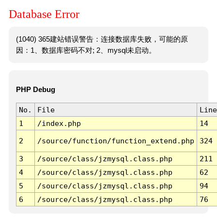
Database Error
(1040) 365建站错误警告：连接数据库失败，可能的原
因：1、数据库密码不对; 2、mysql未启动。
PHP Debug
No.
File
Line
1
/index.php
14
2
/source/function/function_extend.php
324
3
/source/class/jzmysql.class.php
211
4
/source/class/jzmysql.class.php
62
5
/source/class/jzmysql.class.php
94
6
/source/class/jzmysql.class.php
76