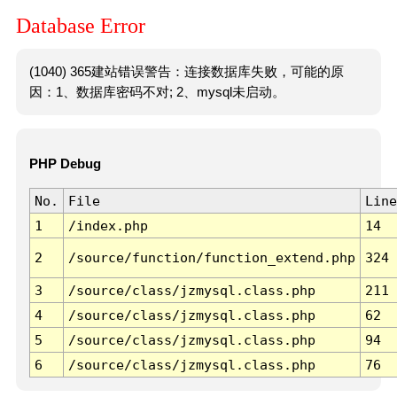
Database Error
(1040) 365建站错误警告：连接数据库失败，可能的原
因：1、数据库密码不对; 2、mysql未启动。
PHP Debug
No.
File
Line
1
/index.php
14
2
/source/function/function_extend.php
324
3
/source/class/jzmysql.class.php
211
4
/source/class/jzmysql.class.php
62
5
/source/class/jzmysql.class.php
94
6
/source/class/jzmysql.class.php
76