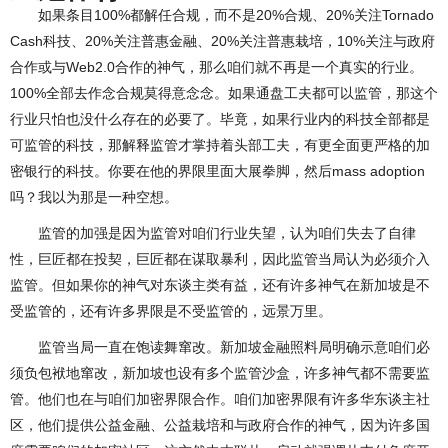
如果条目100%都解任合规，而不是20%合规、20%关注Tornado
Cash科技、20%关注普惠金融、20%关注普惠栽培，10%关注与政府
合作或与Web2.0合作的神气，那么咱们就不再是一个真实的行业。
100%全部去作念合规莫得意念念。如果通盘工夫都可以监管，那这个
行业只怕也没什么存在的必要了。毕竟，如果行业内的科技全部都是
可监管的科技，那解释监管才掌持着头部工夫，有更全面更严格的加
密银行的科技。你要在他的界限里面大展拳脚，然后mass adoption
吗？我以为那是一种空想。
监管的加强是因为监管对咱们行业失望，认为咱们失去了自律
性，巨匠都在投契，巨匠都在谋取暴利，因此监管当局认为必须介入
监管。但如果你的神气对东谈主类有益，还有许多神气在新加坡是不
受监管的，还有许多界限是不受监管的，远景万里。
监管当局一直在饱读舞窜改。新加坡金融照料局明确示意咱们必
须负包袱地窜改，新加坡也设有多个监管沙盒，许多神气都不需要监
管。他们也在与咱们加密界限合作。咱们加密界限有许多华东谈主社
区，他们提供公益金融、公益栽培和与政府合作的神气，因为许多国