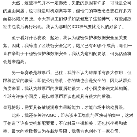
天然，这些神气并不一定奏效，失败的原因有许多，可能是公司
的里面问题，也可能是时机别离等等，但他们的窜改念念想在许多方
面都比咫尺要强。今天东谈主们似乎如故健忘了这些神气，有些如故
经由包装后再行出现。我认为那时的ICO神气要比咫尺的好多了。
至于看好什么赛谈，起始，我认为秘密保护和数据安全至关要
紧。因此，我缔造了区块链安全定约，咫尺已有40多个成员，咱们一
直在辛勤于于秘密保护和数据安全，我认为这相配要紧，何况估值将
会越来越高。
另一条赛谈是雄厚币。已往，我并不认为雄厚币有多大作用，但
跟着监管的鞭策，即使公链崩溃，你的钱也会是安全的，因此从群众
角度来看，我认为雄厚币的发展后劲很大，对小国度来说尤其如斯。
全球有许多小国度，是以雄厚币赛谈也就具有很大的后劲。
皇冠博彩，需要具备敏锐洞察力果断能力，才能市场中站稳脚跟。
此外，我还在关注AIGC，即东谈主工智能与区块链的集中，这对
于创造了许多契机相配要紧，不仅触及坐褥相关，还包括坐褥和效
率。最大的孝敬我认为在栽培界限，我我方也创办了一家公司。