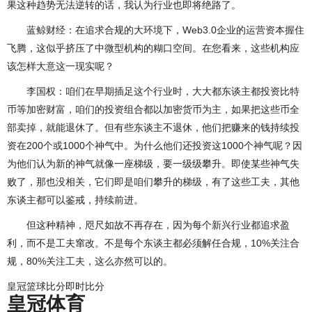
果这种趋势无法逆转的话，我认为行业也即将绝路了。
蓝鲸财经：在追求合规的大环境下，Web3.0企业的运营资本握住
飞腾，这似乎挤压了中微型机构的糊口空间。在您看来，这些机构应
该怎样大意这一现实呢？
李国权：咱们在早期插足这个行业时，大大都东谈主都投资比特
币等加密财富，咱们的投资组合都以加密货币为主，如果把这些币全
部卖掉，就能退休了。但有些东谈主不退休，他们把赚来的钱持续投
资在200个或1000个神气中。为什么他们还投资这1000个神气呢？因
为他们认为新的神气就像一座梯级，要一级级攀升。即使某些神气失
败了，那也没相关，它们即是咱们攀升的梯级，有了这些工夫，其他
东谈主都可以鉴戒，持续前进。
但这种精神，咫尺如故不再存在，因为每个新兴行业都追求盈
利，而不是工夫窜改。不是每个东谈主都必须解任合规，10%关注合
规，80%关注工夫，这么亦然可以的。
皇冠篮球比分即时比分
皇冠体育