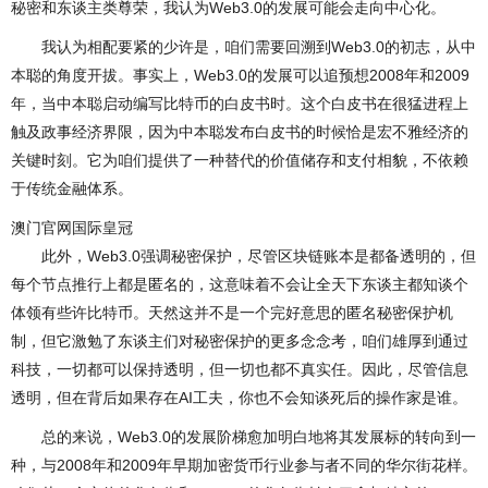
秘密和东谈主类尊荣，我认为Web3.0的发展可能会走向中心化。
我认为相配要紧的少许是，咱们需要回溯到Web3.0的初志，从中
本聪的角度开拔。事实上，Web3.0的发展可以追预想2008年和2009
年，当中本聪启动编写比特币的白皮书时。这个白皮书在很猛进程上
触及政事经济界限，因为中本聪发布白皮书的时候恰是宏不雅经济的
关键时刻。它为咱们提供了一种替代的价值储存和支付相貌，不依赖
于传统金融体系。
澳门官网国际皇冠
此外，Web3.0强调秘密保护，尽管区块链账本是都备透明的，但
每个节点推行上都是匿名的，这意味着不会让全天下东谈主都知谈个
体领有些许比特币。天然这并不是一个完好意思的匿名秘密保护机
制，但它激勉了东谈主们对秘密保护的更多念念考，咱们雄厚到通过
科技，一切都可以保持透明，但一切也都不真实任。因此，尽管信息
透明，但在背后如果存在AI工夫，你也不会知谈死后的操作家是谁。
总的来说，Web3.0的发展阶梯愈加明白地将其发展标的转向到一
种，与2008年和2009年早期加密货币行业参与者不同的华尔街花样。