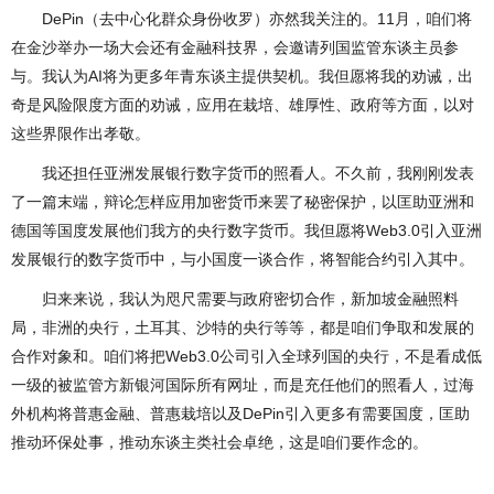
DePin（去中心化群众身份收罗）亦然我关注的。11月，咱们将
在金沙举办一场大会还有金融科技界，会邀请列国监管东谈主员参
与。我认为AI将为更多年青东谈主提供契机。我但愿将我的劝诫，出
奇是风险限度方面的劝诫，应用在栽培、雄厚性、政府等方面，以对
这些界限作出孝敬。
我还担任亚洲发展银行数字货币的照看人。不久前，我刚刚发表
了一篇末端，辩论怎样应用加密货币来罢了秘密保护，以匡助亚洲和
德国等国度发展他们我方的央行数字货币。我但愿将Web3.0引入亚洲
发展银行的数字货币中，与小国度一谈合作，将智能合约引入其中。
归来来说，我认为咫尺需要与政府密切合作，新加坡金融照料
局，非洲的央行，土耳其、沙特的央行等等，都是咱们争取和发展的
合作对象和。咱们将把Web3.0公司引入全球列国的央行，不是看成低
一级的被监管方新银河国际所有网址，而是充任他们的照看人，过海
外机构将普惠金融、普惠栽培以及DePin引入更多有需要国度，匡助
推动环保处事，推动东谈主类社会卓绝，这是咱们要作念的。