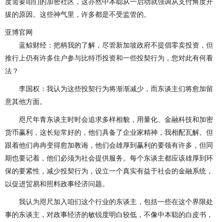
度需要咱们的加密社区，这亦然中本聪从一启动就强调从支付角度开
拔的原因。这些神气里，许多都是不受监管的。
亚博官网
蓝鲸财经：把柄我的了解，尽管新加坡政府不提倡零卖投资，但
推行上仍有许多住户参与比特币投资和一些投契行为，您对此有何看
法？
李国权：我认为这些投契行为将渐渐减少，而东谈主们将愈加留
意其他方面。
咫尺年青东谈主时时会追求多样相貌，用量化、金融科技和加密
货币赢利，这长短常好的，他们具备了企业家精神，我相配瓦解。但
跟着他们冉冉变得愈加教诲，他们会雄厚到赢利的要领有许多，但同
期也要记着，他们必须为社会提供服务。每个东谈主都应该雄厚到环
保的要紧性，减少投契行为，设立一个真实有益于社会的金融系统，
以促进贸易和照料政事经济问题。
我认为咫尺加入咱们这个行业的东谈主，包括一些在这个界限处
事的东谈主，对政事经济的敏锐度明白较低，不像中本聪的白皮书，