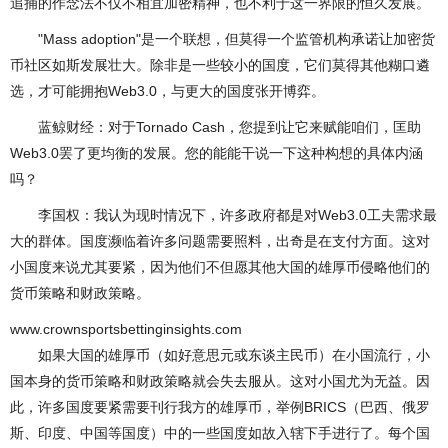
追捕的作念法不仅不相宜加密精神，也不利于这一界限的恒久发展。
"Mass adoption"是一个联想，但莫得一个监管机构承诺让加密货
币社区如斯发展壮大。除非是一些较小的国度，它们莫得其他糊口遴
选，才可能拥抱Web3.0，与更大的国度张开博弈。
蓝鲸财经：对于Tornado Cash，您提到让它来赋能咱们，匡助
Web3.0罢了更均衡的发展。您的能能干说一下这种构想的具体内涵
吗？
李国权：我认为现时情况下，许多政府都是对Web3.0工夫需求最
大的群体。国度濒临着许多问题需要照料，出奇是在支付方面。这对
小国度来说尤其要紧，因为他们不但愿其他大国的雄厚币侵略他们的
货币策略和财政策略。
www.crownsportsbettinginsights.com
如果大国的雄厚币（如好意思元或东谈主民币）在小国流行，小
国本身的货币策略和财政策略就会失去服从。这对小国尤为无益。因
此，许多国度要紧需要刊行我方的雄厚币，举例BRICS（巴西、俄罗
斯、印度、中国等国度）中的一些国度如故入辖下手进行了。每个国