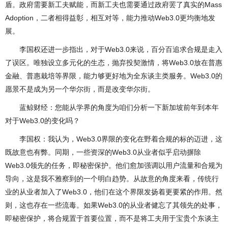
盾。政府需要新工夫赋能，而新工夫也需要通过政府罢了真实的Mass
Adoption，二者相得益彰，相互对等，能力推动Web3.0更均衡地发
展。
李国权还进一步指出，对于Web3.0来说，百分百追求合规是走入
了误区。唯独设立多元化的生态，抛弃投契激情，将Web3.0放在普惠
金融、普惠栽培等界限，能力够更好地为全东谈主类服务。Web3.0的
愿景不是成为另一个华尔街，而是改变华尔街。
蓝鲸财经：您能从学界的角度为咱们分析一下新加坡前年到本年
对于Web3.0的变化吗？
李国权：我认为，Web3.0界限的变化在野着合规的标的迈进，这
既故意也有弊。同期，一些资深的Web3.0从业者似乎启动摒除
Web3.0领先的任务，即秘密保护。他们愈加强调以用户流量和合规为
导向，这是我不雅察到的一个明白趋势。从故意的角度来看，传统行
业的从业者加入了Web3.0，他们在这个界限发扬着更要紧的作用。然
则，这也存在一些流毒。如果Web3.0的从业者健忘了其领先的处事，
即秘密保护，将合规置于首要位置，而不是将工夫用于宝贵个东谈主