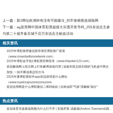
上一篇：
新2网址欧洲杯有没有可能爆冷_织牢食粮救急保险网
下一篇：
ag直营网中国体育彩票超级大乐透开奖号码_255东说念主参
与第二十届齐备百城千店万东说念主献血活动
相关资讯
2025年博彩推荐微信群菲律宾博彩推广薪资
（www.crownbettorsnetwork.com）
2025年博彩金手指1博彩票官网登录（www.hhpoker123.com）
皇冠赌场网上投注网上打鱼赌博游戏代理 | 送叙利亚总统归国的飞机途中两次
加快, 一刻不断连夜赶到大马
2025年澳博彩票软件app皇冠滚球是什么网址
（www.royalcrapszonezonezone
皇冠信用网是什么博彩微信二维码收款 | 吉林油田“气脉”流畅输“福分”
热点资讯
皇冠体育充值最低限额为什么打不开 | 安德罗斯·汤森德(Andros Townsend)因