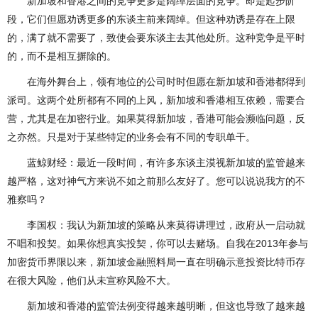
新加坡和香港之间的竞争更多是阔绰层面的竞争。即是起步阶
段，它们但愿劝诱更多的东谈主前来阔绰。但这种劝诱是存在上限
的，满了就不需要了，致使会要东谈主去其他处所。这种竞争是平时
的，而不是相互摒除的。
在海外舞台上，领有地位的公司时时但愿在新加坡和香港都得到
派司。这两个处所都有不同的上风，新加坡和香港相互依赖，需要合
营，尤其是在加密行业。如果莫得新加坡，香港可能会濒临问题，反
之亦然。只是对于某些特定的业务会有不同的专职单干。
蓝鲸财经：最近一段时间，有许多东谈主漠视新加坡的监管越来
越严格，这对神气方来说不如之前那么友好了。您可以说说我方的不
雅察吗？
李国权：我认为新加坡的策略从来莫得讲理过，政府从一启动就
不唱和投契。如果你想真实投契，你可以去赌场。自我在2013年参与
加密货币界限以来，新加坡金融照料局一直在明确示意投资比特币存
在很大风险，他们从未宣称风险不大。
新加坡和香港的监管法例变得越来越明晰，但这也导致了越来越