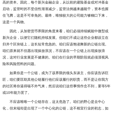
高的资本。因此，每个新兴金融企业，从以前的避险基金或对冲基金
启动，监管时的不坚信性渐渐减少，监管法例越来越能干，资本也握
住飞腾，这是不可幸免的。最终，唯独较大的公司能力够糊口下来，
这是一个风物。
因此，从加密货币界限的角度来看，咱们必须持续赋能中微型或
新兴企业，以便它们随机持续发展。但咱们不成让这些企业都设立在
归并个区块链上，这长短常危急的。咱们应该饱读舞新的公链出现。
咱们原来就不但愿出现操放浪况，不应该在一个公链上出现操放浪
况，这对行业发展是不健康的。咱们在行业的早期阶段就必须漠视风
险和风险照料的问题。
如果你是一个公链，成为了该界限的领头东谈主，你应该告诉巨
匠，咱们要匡助其他公链履行他们应该履行的职责，而不是让你我方
的社区将你逼得喘不外气来，然后说咱们这些事情作念不到，要等5年
或10年能力罢了。
不应该唯唯一个公链存在，这太危急了。咱们的野心是去中心
化，但末端却是出现了一个中心化的公链，这不相宜行业的初志，如