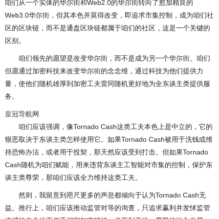
咱们从一个实体的华尔街和Web2.0的华尔街转向了愈加精良的
Web3.0华尔街，但其本色并莫得改变，即追求市集控制，成为咱们社
区的区块链，而不是通盘区块链都属于咱们的社区，这是一个关键的
区别。
咱们领先的愿望是改变华尔街，而不是成为另一个华尔街。咱们
但愿通过加密科技来改变华尔街的念念维，通过科技为他们提供力
量，使他们随机雄厚到加密工夫雷同随机更好地为全东谈主类提供服
务。
皇冠导航网
咱们应该强调，像Tornado Cash这类工夫本色上是中立的，它的
狠恶取决于东谈主类怎样使用它。如果Tornado Cash被用于洗钱或维
持恐怖办法，或者用于投契，那天然应该受到打击。但如果Tornado
Cash随机为咱们赋能，用来违背东谈主工智能对市集的控制，保护东
谈主类尊荣，那咱们应该全力维持这类工夫。
然则，我留意到咫尺更多的声息都倾向于认为Tornado Cash无
益。推行上，咱们应该推动监管对等的询查，只追求赢利并发怵监管