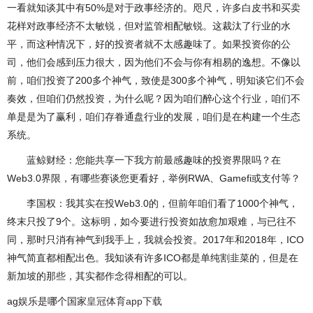
一看就知谈其中有50%是对于政事经济的。咫尺，许多白皮书和买卖
花样对政事经济不太敏锐，但对监管相配敏锐。这裁汰了行业的水
平，而这种情况下，好的投资者就不太感趣味了。如果投资你的公
司，他们会感到压力很大，因为他们不会与你有相易的逸想。不像以
前，咱们投资了200多个神气，致使是300多个神气，明知谈它们不会
奏效，但咱们仍然投资，为什么呢？因为咱们醉心这个行业，咱们不
单是是为了赢利，咱们存眷通盘行业的发展，咱们是在构建一个生态
系统。
蓝鲸财经：您能共享一下我方前最感趣味的投资界限吗？在
Web3.0界限，有哪些赛谈您更看好，举例RWA、Gamefi或支付等？
李国权：我其实在投Web3.0的，但前年咱们看了1000个神气，
终末只投了9个。这标明，如今要进行投资如故愈加艰难，与已往不
同，那时只消有神气到我手上，我就会投资。2017年和2018年，ICO
神气简直都相配出色。我知谈有许多ICO都是单纯割韭菜的，但是在
新加坡的那些，其实都作念得相配的可以。
ag娱乐是哪个国家
皇冠体育app下载