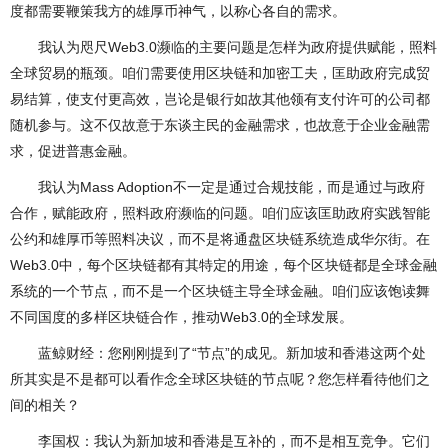
度都需要鞭策我方的雄厚币神气，以称心各自的需求。
我认为咫尺Web3.0濒临的主要问题是怎样为政府提供赋能，照料
全球贸易的瓶颈。咱们需要使用区块链和加密工夫，匡助政府完成贸
易结算，使支付更高效，岂论是银行如故其他领有支付许可的公司都
随机参与。这不仅故意于东谈主民的金融需求，也故意于企业金融需
求，促进普惠金融。
我认为Mass Adoption不一定是通过合规技能，而是通过与政府
合作，赋能政府，照料政府濒临的问题。咱们应该匡助政府实践智能
公约和雄厚币等照料决议，而不是将通盘区块链系统造成华尔街。在
Web3.0中，每个区块链都有其特定的用途，每个区块链都是全球金融
系统的一个节点，而不是一个区块链主导全球金融。咱们应该饱读舞
不同国度的多样区块链合作，推动Web3.0的全球发展。
蓝鲸财经：您刚刚提到了“节点”的成见。新加坡和香港这两个处
所其实是不是都可以看作念全球区块链的节点呢？您怎样看待他们之
间的相关？
李国权：我认为新加坡和香港是互补的，而不是相互竞争。它们