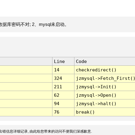
据库密码不对; 2、mysql未启动。
Line
Code
14
checkredirect()
324
jzmysql->Fetch_First(
211
jzmysql->Init()
62
jzmysql->Open()
94
jzmysql->halt()
76
break()
出错信息详细记录, 由此给您带来的访问不便我们深感歉意.