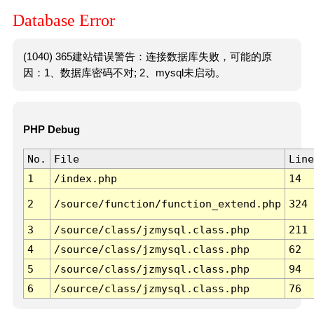
Database Error
(1040) 365建站错误警告：连接数据库失败，可能的原
因：1、数据库密码不对; 2、mysql未启动。
PHP Debug
No.
File
Line
1
/index.php
14
2
/source/function/function_extend.php
324
3
/source/class/jzmysql.class.php
211
4
/source/class/jzmysql.class.php
62
5
/source/class/jzmysql.class.php
94
6
/source/class/jzmysql.class.php
76