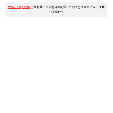
www.365jz.com
已经将此出错信息详细记录, 由此给您带来的访问不便我
们深感歉意.