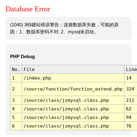
Database Error
(1040) 365建站错误警告：连接数据库失败，可能的原
因：1、数据库密码不对; 2、mysql未启动。
PHP Debug
No.
File
Line
1
/index.php
14
2
/source/function/function_extend.php
324
3
/source/class/jzmysql.class.php
211
4
/source/class/jzmysql.class.php
62
5
/source/class/jzmysql.class.php
94
6
/source/class/jzmysql.class.php
76