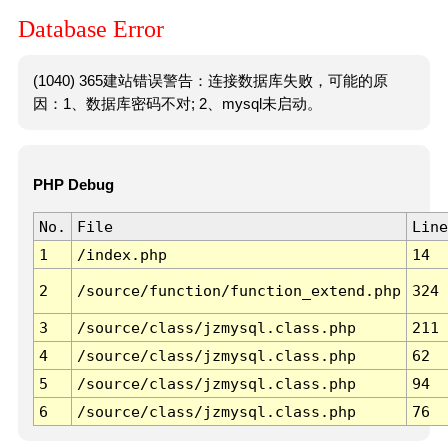
Database Error
(1040) 365建站错误警告：连接数据库失败，可能的原
因：1、数据库密码不对; 2、mysql未启动。
PHP Debug
No.
File
Line
1
/index.php
14
2
/source/function/function_extend.php
324
3
/source/class/jzmysql.class.php
211
4
/source/class/jzmysql.class.php
62
5
/source/class/jzmysql.class.php
94
6
/source/class/jzmysql.class.php
76