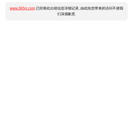
www.365jz.com
已经将此出错信息详细记录, 由此给您带来的访问不便我
们深感歉意.