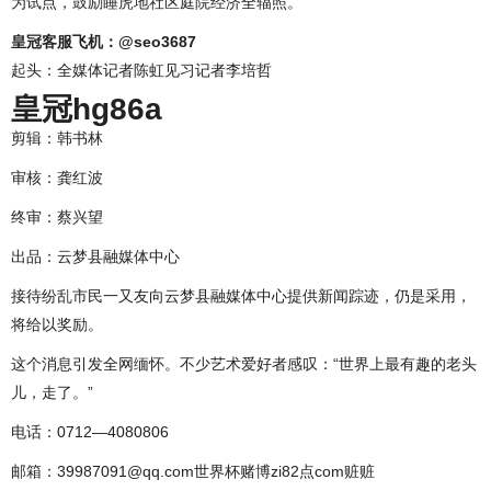
为试点，鼓励睡虎地社区庭院经济全辐照。
皇冠客服飞机：@seo3687
起头：全媒体记者陈虹见习记者李培哲
皇冠hg86a
剪辑：韩书林
审核：龚红波
终审：蔡兴望
出品：云梦县融媒体中心
接待纷乱市民一又友向云梦县融媒体中心提供新闻踪迹，仍是采用，
将给以奖励。
这个消息引发全网缅怀。不少艺术爱好者感叹：“世界上最有趣的老头
儿，走了。”
电话：0712—4080806
邮箱：39987091@qq.com世界杯赌博zi82点com赃赃