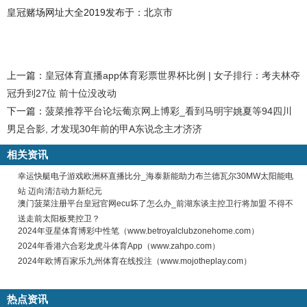
皇冠赌场网址大全2019发布于：北京市
上一篇：
皇冠体育直播app体育彩票世界杯比例 | 女子排行：考夫林夺
冠升到27位 前十位没改动
下一篇：
菠菜推荐平台论坛葡京网上博彩_看到马明宇姚夏等94四川
男足合影, 才发现30年前的甲A东说念主才济济
相关资讯
幸运快艇电子游戏欧洲杯直播比分_海泰新能助力布兰德瓦尔30MW太阳能电
站 迈向清洁动力新纪元
澳门菠菜注册平台皇冠官网ecu坏了怎么办_前湖东谈主控卫行将加盟 不得不
送走前太阳板凳控卫？
2024年亚星体育博彩中性笔（www.betroyalclubzonehome.com）
2024年香港六合彩龙虎斗体育App（www.zahpo.com）
2024年欧博百家乐九州体育在线投注（www.mojotheplay.com）
热点资讯