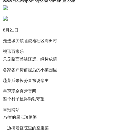
www.crownsportingzonehomehub.com
8月21日
走进城关镇睡虎地社区周田村
视讯百家乐
只见路面整洁辽远、绿树成荫
各家各户房前屋后的小菜园里
蔬菜瓜果长势喜东说念主
皇冠现金直营官网
整个村子显得勃勃守望
皇冠网站
79岁的周云珍婆婆
一边摘着庭院里的空腹菜