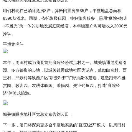
咱们村现在已消除危房8户，算帐闲置房屋65户，平整地盘总面积
8390肤浅米。同期，依托陶楼庄园，搞好旅客服务，采用“庭院+教训
+不雅光”为一体的步地发展庭院经济，本年瞻望户均可增收入2000元
操纵。
平博龙虎斗
本年，周田村成为我县首批庭院经济试点村之一。城关镇通过党建引
颈、多方都集的步地，以城关镇睡虎地社区为试点，鼓励白合村、西
王村、邱聂村等铁西片区“耕云种梦”旷野抽象体建造，建造踏青不雅
赏园、教训园、农耕体验园、采摘园、失业钓鱼园，打造“庭院经
济”体验式旅游。
城关镇睡虎地社区党总支布告刘云田：
下一步，咱们将探索更多合乎腹地实质的“庭院经济”模式，以周田村