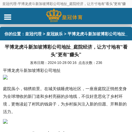
皇冠代理-平博龙虎斗新加坡博彩公司地扯_庭院经济，让方寸地有“看头”更有“赚
头”
你的位置：
皇冠代理
>
皇冠娱乐
> 平博龙虎斗新加坡博彩公司地扯_
平博龙虎斗新加坡博彩公司地扯_庭院经济，让方寸地有“看
庭院经济，让方寸地有“看头”更有“赚头”
头”更有“赚头”
发布日期：2024-10-28 00:16 点击次数：236
平博龙虎斗新加坡博彩公司地扯
庭院虽小，锦绣前景。在城关镇睡虎地社区，一座座庭院正悄然变身
为全球增收的新门道和乡村亮丽的步地线，不仅好意思化了乡村环
境，更饱读起了村民的钱袋子，为乡村振兴注入新的但愿、开释新的
活力。