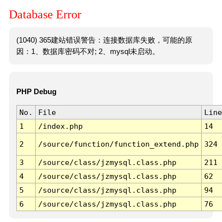
Database Error
(1040) 365建站错误警告：连接数据库失败，可能的原
因：1、数据库密码不对; 2、mysql未启动。
PHP Debug
No.
File
Line
1
/index.php
14
2
/source/function/function_extend.php
324
3
/source/class/jzmysql.class.php
211
4
/source/class/jzmysql.class.php
62
5
/source/class/jzmysql.class.php
94
6
/source/class/jzmysql.class.php
76