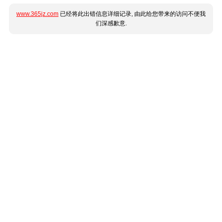
www.365jz.com
已经将此出错信息详细记录, 由此给您带来的访问不便我
们深感歉意.