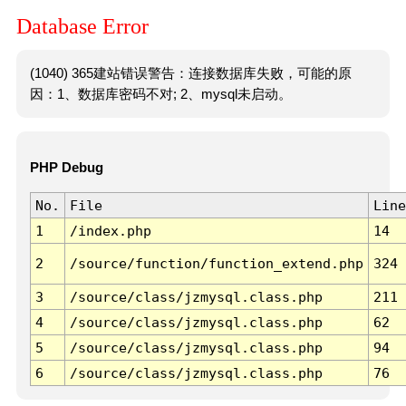
Database Error
(1040) 365建站错误警告：连接数据库失败，可能的原
因：1、数据库密码不对; 2、mysql未启动。
PHP Debug
No.
File
Line
1
/index.php
14
2
/source/function/function_extend.php
324
3
/source/class/jzmysql.class.php
211
4
/source/class/jzmysql.class.php
62
5
/source/class/jzmysql.class.php
94
6
/source/class/jzmysql.class.php
76