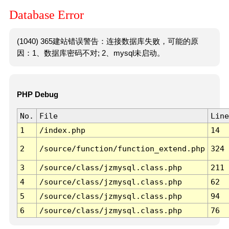
Database Error
(1040) 365建站错误警告：连接数据库失败，可能的原
因：1、数据库密码不对; 2、mysql未启动。
PHP Debug
No.
File
Line
1
/index.php
14
2
/source/function/function_extend.php
324
3
/source/class/jzmysql.class.php
211
4
/source/class/jzmysql.class.php
62
5
/source/class/jzmysql.class.php
94
6
/source/class/jzmysql.class.php
76