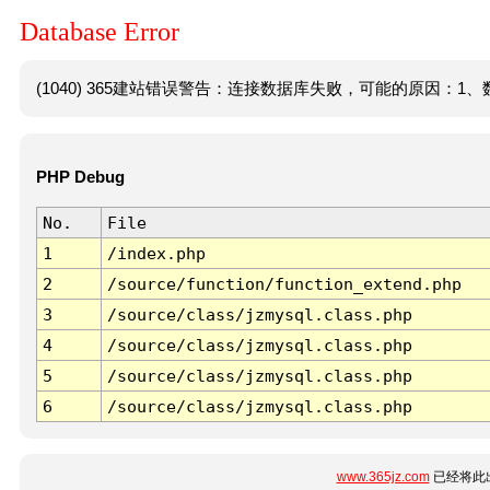
Database Error
(1040) 365建站错误警告：连接数据库失败，可能的原因：1、数
PHP Debug
No.
File
1
/index.php
2
/source/function/function_extend.php
3
/source/class/jzmysql.class.php
4
/source/class/jzmysql.class.php
5
/source/class/jzmysql.class.php
6
/source/class/jzmysql.class.php
www.365jz.com
已经将此