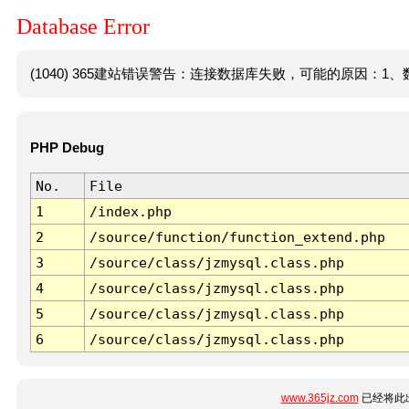
Database Error
(1040) 365建站错误警告：连接数据库失败，可能的原因：1、数
PHP Debug
No.
File
1
/index.php
2
/source/function/function_extend.php
3
/source/class/jzmysql.class.php
4
/source/class/jzmysql.class.php
5
/source/class/jzmysql.class.php
6
/source/class/jzmysql.class.php
www.365jz.com
已经将此