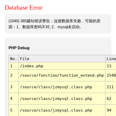
Database Error
(1040) 365建站错误警告：连接数据库失败，可能的原
因：1、数据库密码不对; 2、mysql未启动。
PHP Debug
No.
File
Line
1
/index.php
13
2
/source/function/function_extend.php
1548
3
/source/class/jzmysql.class.php
211
4
/source/class/jzmysql.class.php
62
5
/source/class/jzmysql.class.php
94