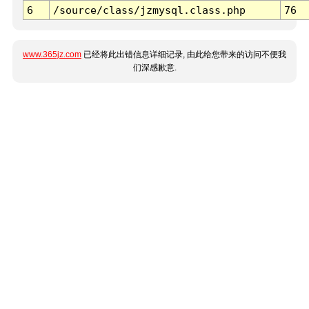
6
/source/class/jzmysql.class.php
76
www.365jz.com
已经将此出错信息详细记录, 由此给您带来的访问不便我
们深感歉意.