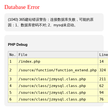
Database Error
(1040) 365建站错误警告：连接数据库失败，可能的原
因：1、数据库密码不对; 2、mysql未启动。
PHP Debug
No.
File
Line
1
/index.php
14
2
/source/function/function_extend.php
324
3
/source/class/jzmysql.class.php
211
4
/source/class/jzmysql.class.php
62
5
/source/class/jzmysql.class.php
94
6
/source/class/jzmysql.class.php
76