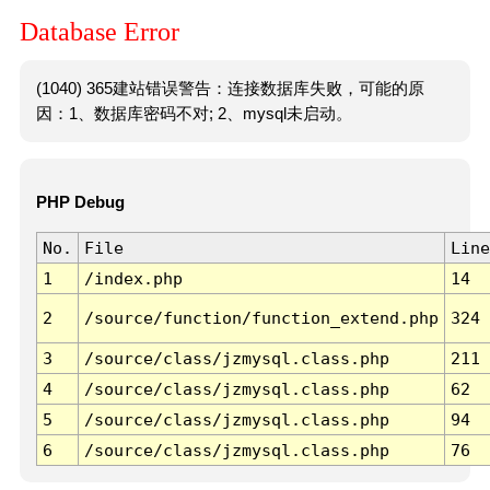
Database Error
(1040) 365建站错误警告：连接数据库失败，可能的原
因：1、数据库密码不对; 2、mysql未启动。
PHP Debug
No.
File
Line
1
/index.php
14
2
/source/function/function_extend.php
324
3
/source/class/jzmysql.class.php
211
4
/source/class/jzmysql.class.php
62
5
/source/class/jzmysql.class.php
94
6
/source/class/jzmysql.class.php
76