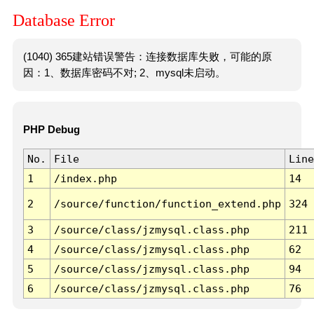
Database Error
(1040) 365建站错误警告：连接数据库失败，可能的原
因：1、数据库密码不对; 2、mysql未启动。
PHP Debug
No.
File
Line
1
/index.php
14
2
/source/function/function_extend.php
324
3
/source/class/jzmysql.class.php
211
4
/source/class/jzmysql.class.php
62
5
/source/class/jzmysql.class.php
94
6
/source/class/jzmysql.class.php
76