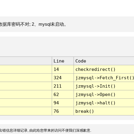
据库密码不对; 2、mysql未启动。
Line
Code
14
checkredirect()
324
jzmysql->Fetch_First(
211
jzmysql->Init()
62
jzmysql->Open()
94
jzmysql->halt()
76
break()
出错信息详细记录, 由此给您带来的访问不便我们深感歉意.